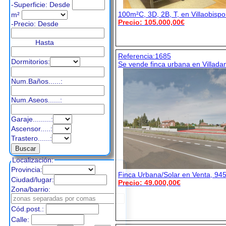
-Superficie: Desde
100m²C, 3D, 2B, T, en Villaobispo 
m²
Precio: 105.000,00€
-Precio:
Desde
Hasta
Referencia:1685
Dormitorios:
Se vende finca urbana en Villada
Num.Baños......:
Num.Aseos......:
Garaje.........:
Ascensor.....:
Trastero......:
Localización:
Provincia:
Finca Urbana/Solar en Venta, 9
Ciudad/lugar:
Precio: 49.000,00€
Zona/barrio:
Cód.post.:
Calle: