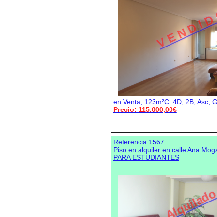
V E N D I D
en Venta, 123m²C, 4D, 2B, Asc, G
Precio: 115.000,00€
Referencia:1567
Piso en alquiler en calle Ana Mo
PARA ESTUDIANTES
Alquilad