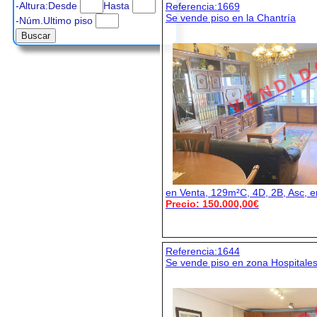
-Altura:Desde
Hasta
Referencia:1669
Se vende piso en la Chantría
-Núm.Ultimo piso
V E N D I D
en Venta, 129m²C, 4D, 2B, Asc, 
Precio: 150.000,00€
Referencia:1644
Se vende piso en zona Hospitale