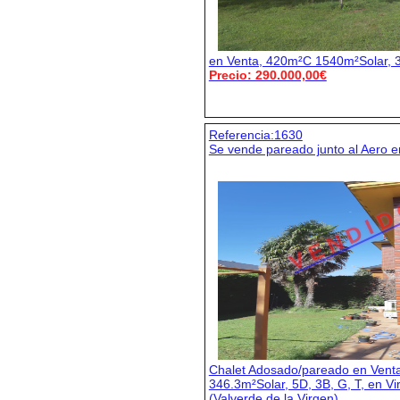
en Venta, 420m²C 1540m²Solar, 
Precio: 290.000,00€
Referencia:1630
Se vende pareado junto al Aero e
V E N D I D
Chalet Adosado/pareado en Vent
346.3m²Solar, 5D, 3B, G, T, en V
(Valverde de la Virgen)