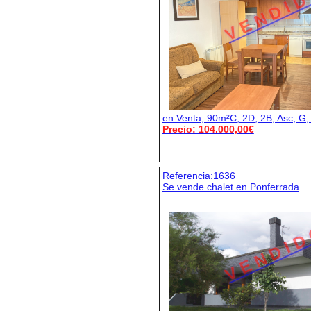
V E N D I D
en Venta, 90m²C, 2D, 2B, Asc, G,
Precio: 104.000,00€
Referencia:1636
Se vende chalet en Ponferrada
V E N D I D