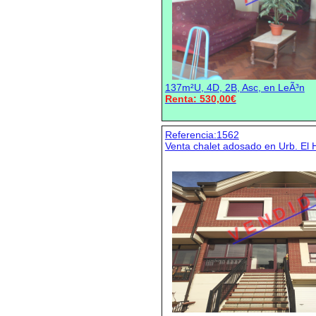
137m²U, 4D, 2B, Asc, en LeÃ³n
Renta: 530,00€
Referencia:1562
Venta chalet adosado en Urb. El
V E N D I D