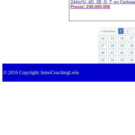
244m²U, 4D, 3B, G, T, en Carbaja
Precio: 240.000,00€
« Anterior
1
2
14
15
16
17
27
28
29
30
40
41
42
43
53
54
55
56
© 2016 Copyright: InmoCoachingLeón