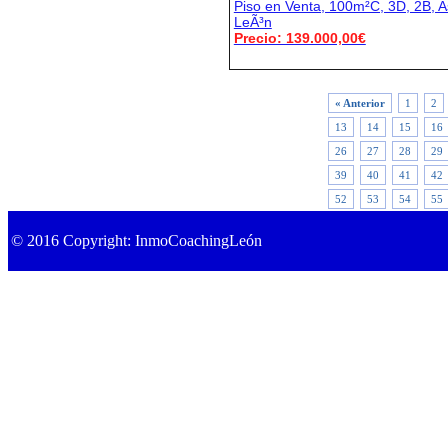
Piso en Venta, 100m²C, 3D, 2B, As
LeÃ³n
Precio: 139.000,00€
« Anterior
1
2
13
14
15
16
26
27
28
29
39
40
41
42
52
53
54
55
© 2016 Copyright: InmoCoachingLeón