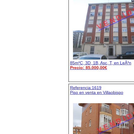
V E N D I D
85m²C, 3D, 1B, Asc, T, en LeÃ³n
Precio: 85.000,00€
Referencia:1619
Piso en venta en Villaobispo
V E N D I D