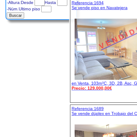
-Altura:Desde
Hasta
Referencia:1694
Se vende piso en Navatejera
-Núm.Ultimo piso
V E N D I D
en Venta, 103m²C, 3D, 2B, Asc, G
Precio: 129.000,00€
Referencia:1689
Se vende dúplex en Trobajo del 