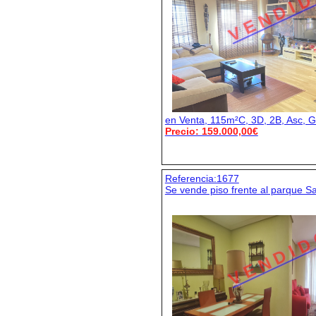
V E N D I D
en Venta, 115m²C, 3D, 2B, Asc, G
Precio: 159.000,00€
Referencia:1677
Se vende piso frente al parque S
V E N D I D