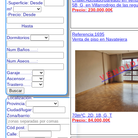
Chalet Adosado/pareado en Vent
-Superficie: Desde
5B, G, en Villarrodrigo de las reg
m²
Precio: 230.000,00€
-Precio:
Desde
Hasta
Referencia:1695
Dormitorios:
Venta de piso en Navatejera
Num.Baños......:
V E N D I D
Num.Aseos......:
Garaje.........:
Ascensor.....:
Trastero......:
Localización:
Provincia:
Ciudad/lugar:
70m²C, 2D, 1B, G, T
Zona/barrio:
Precio: 84.000,00€
Cód.post.:
Calle: