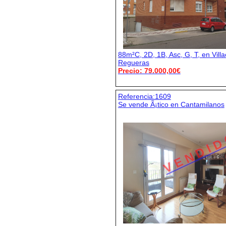
88m²C, 2D, 1B, Asc, G, T, en Villa
Regueras
Precio: 79.000,00€
Referencia:1609
Se vende Ã¡tico en Cantamilanos
V E N D I D