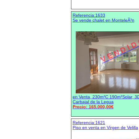
Referencia:1633
Se vende chalet en MonteleÃ³n
V E N D I D
en Venta, 230m²C 190m²Solar, 3D
Carbajal de la Legua
Precio: 165.000,00€
Referencia:1621
Piso en venta en Virgen de Velilla