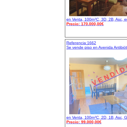
en Venta, 100m²C, 3D, 2B, Asc, 
Precio: 170.000,00€
Referencia:1662
Se vende piso en Avenida Antibiót
V E N D I D
en Venta, 100m²C, 2D, 1B, Asc, G
Precio: 99.000,00€