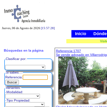
Jueves, 06 de Agosto de 2026
[15:57:29]
Inicio
Dónde
Visi
Búsquedas en la página
Referencia:1707
Se vende adosado en Villarrodrig
Clasificar por:
Si sabes...:
Referencia:
Variantes:
-Modalidad:
-Tipo Propiedad: