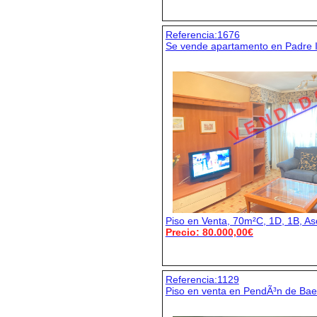
Referencia:1676
Se vende apartamento en Padre I
V E N D I D
Piso en Venta, 70m²C, 1D, 1B, As
Precio: 80.000,00€
Referencia:1129
Piso en venta en PendÃ³n de Ba