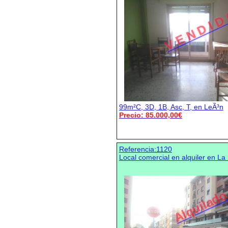
V E N D I D
99m²C, 3D, 1B, Asc, T, en LeÃ³n
Precio: 85.000,00€
Referencia:1120
Local comercial en alquiler en La
Alquilad