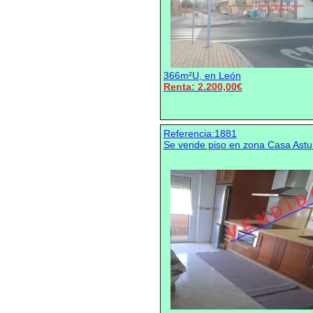
366m²U, en León
Renta: 2.200,00€
Referencia:1881
Se vende piso en zona Casa Astu
V E N D I D