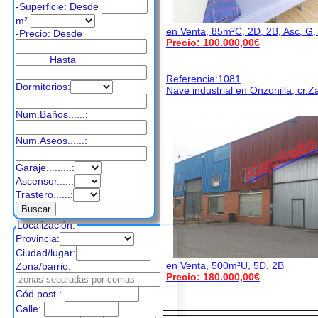
-Superficie: Desde
m²
en Venta, 85m²C, 2D, 2B, Asc, G,
-Precio:
Desde
Precio: 100.000,00€
Hasta
Referencia:1081
Dormitorios:
Nave industrial en Onzonilla, cr.
Num.Baños......:
Alquilad
Num.Aseos......:
Garaje.........:
Ascensor.....:
Trastero......:
Localización:
Provincia:
Ciudad/lugar:
en Venta, 500m²U, 5D, 2B
Zona/barrio:
Precio: 180.000,00€
Cód.post.:
Calle: