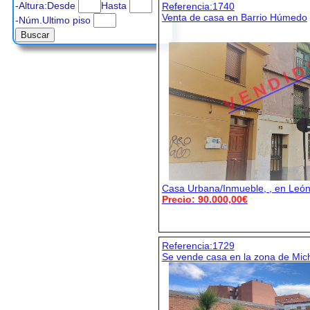
-Altura:Desde
Hasta
Referencia:1740
Venta de casa en Barrio Húmedo
-Núm.Ultimo piso
V E N D I D
Casa Urbana/Inmueble, , en Leó
Precio: 90.000,00€
Referencia:1729
Se vende casa en la zona de Mic