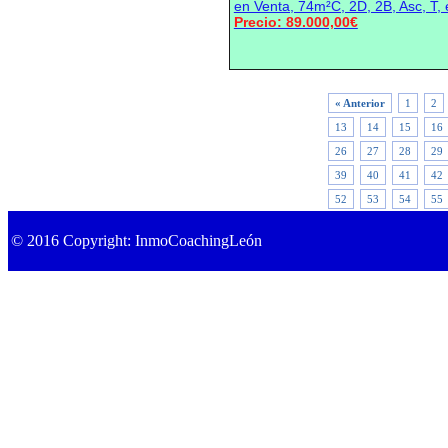
en Venta, 74m²C, 2D, 2B, Asc, T, 
Precio: 89.000,00€
« Anterior
1
2
13
14
15
16
26
27
28
29
39
40
41
42
52
53
54
55
© 2016 Copyright: InmoCoachingLeón