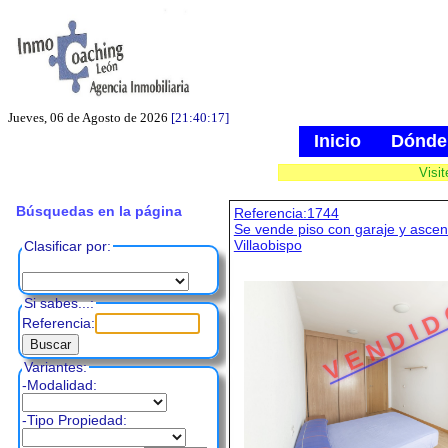
Jueves, 06 de Agosto de 2026
[21:40:18]
Inicio
Dónde
Visi
Búsquedas en la página
Referencia:1744
Se vende piso con garaje y ascen
Villaobispo
Clasificar por:
Si sabes...:
V E N D I D
Referencia:
Variantes:
-Modalidad:
-Tipo Propiedad: