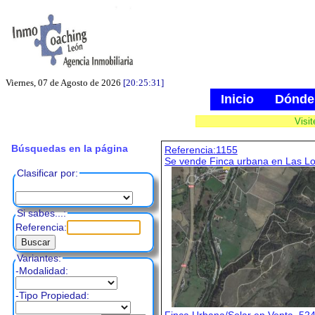
Viernes, 07 de Agosto de 2026
[20:25:32]
Inicio
Dónde
Visi
Búsquedas en la página
Referencia:1155
Se vende Finca urbana en Las L
Clasificar por:
Si sabes...:
Referencia:
Variantes:
-Modalidad:
-Tipo Propiedad: