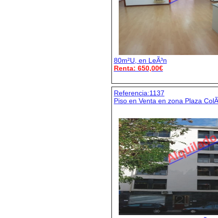
80m²U, en LeÃ³n
Renta: 650,00€
Referencia:1137
Piso en Venta en zona Plaza Col
Alquilad