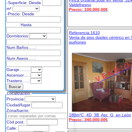
Finca Urbana/Solar en Venta, 52
-Superficie: Desde
Valdefresno
m²
Precio: 100.000,00€
-Precio:
Desde
Hasta
Referencia:1610
Dormitorios:
Venta de piso dúplex céntrico en
quiñones
Num.Baños......:
Num.Aseos......:
V E N D I D
Garaje.........:
Ascensor.....:
Trastero......:
Localización:
Provincia:
Ciudad/lugar:
Zona/barrio:
180m²C, 4D, 3B, Asc, G, en León
Precio: 340.000,00€
Cód.post.:
Calle: