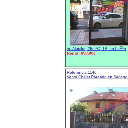
Alquilad
en Alquiler, 25m²C, 1B, en LeÃ³n
Renta: 650,00€
Referencia:1146
Venta Chalet Pareado en Sariego
V E N D I D