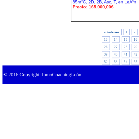
85m²C, 2D, 2B, Asc, T, en LeÃ³n
Precio: 165.000,00€
« Anterior
1
2
13
14
15
16
26
27
28
29
39
40
41
42
52
53
54
55
© 2016 Copyright: InmoCoachingLeón