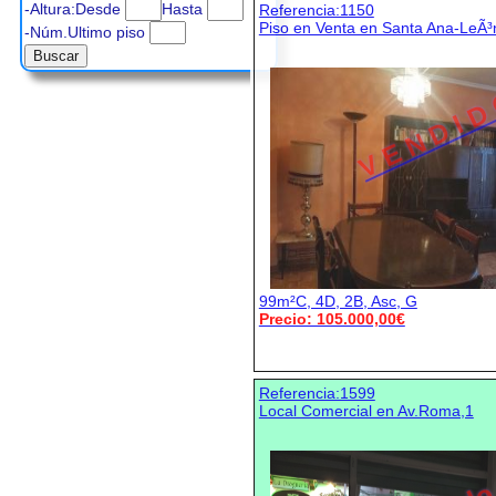
-Altura:Desde
Hasta
Referencia:1150
Piso en Venta en Santa Ana-LeÃ³
-Núm.Ultimo piso
V E N D I D
99m²C, 4D, 2B, Asc, G
Precio: 105.000,00€
Referencia:1599
Local Comercial en Av.Roma,1