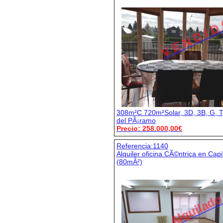
V E N D I D
308m²C 720m²Solar, 3D, 3B, G, T,
del PÃ¡ramo
Precio: 258.000,00€
Referencia:1140
Alquiler oficina CÃ©ntrica en Cap
(80mÂ²)
Alquilad