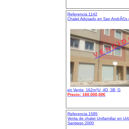
Referencia:1142
Chalet Adosado en San AndrÃ©s
V E N D I D
en Venta, 162m²U, 4D, 3B, G
Precio: 160.000,00€
Referencia:1585
Venta de chalet Unifamiliar en U
Santiago 2000