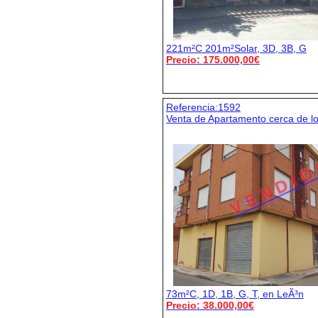
221m²C 201m²Solar, 3D, 3B, G
Precio: 175.000,00€
Referencia:1592
Venta de Apartamento cerca de lo
V E N D I D
73m²C, 1D, 1B, G, T, en LeÃ³n
Precio: 38.000,00€