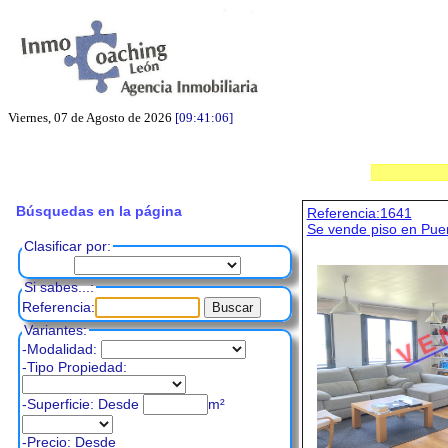
Viernes, 07 de Agosto de 2026
[09:41:07]
Búsquedas en la página
Referencia:1641
Se vende piso en Pue
Clasificar por:
Si sabes...:
V E 
Referencia:
Variantes:
-Modalidad:
-Tipo Propiedad:
-Superficie: Desde
m²
-Precio:
Desde