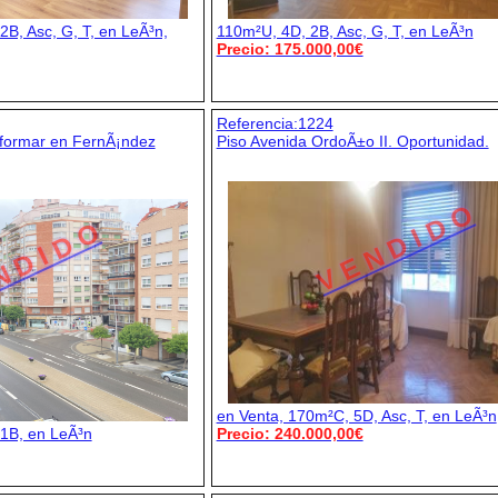
2B, Asc, G, T, en LeÃ³n,
110m²U, 4D, 2B, Asc, G, T, en LeÃ³n
Precio: 175.000,00€
Referencia:1224
eformar en FernÃ¡ndez
Piso Avenida OrdoÃ±o II. Oportunidad.
V E N D I D O
N D I D O
en Venta, 170m²C, 5D, Asc, T, en LeÃ³n
 1B, en LeÃ³n
Precio: 240.000,00€