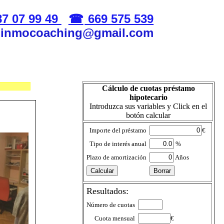
7 07 99 49
669 575 539
: inmocoaching@gmail.com
Cálculo de cuotas préstamo
hipotecario
Introduzca sus variables y Click en el
botón calcular
Importe del préstamo
€
Tipo de interés anual
%
Plazo de amortización
Años
Resultados:
Número de cuotas
Cuota mensual
€