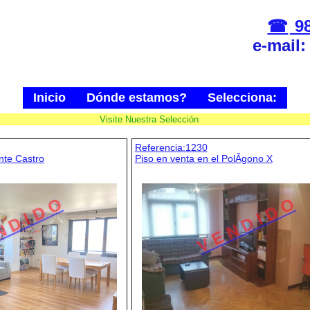
98
e-mail
Inicio
Dónde estamos?
Selecciona:
Visite Nuestra Selección
Referencia:1230
nte Castro
Piso en venta en el PolÃ­gono X
N D I D O
V E N D I D O