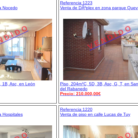
Referencia:1223
na Nocedo
Venta de DÃºplex en zona parque Que
N D I D O
V E N D I D O
 1B, Asc, en León
Piso, 204m²C, 5D, 3B, Asc, G, T, en Sa
del Rabanedo
Precio: 210.000,00€
Referencia:1220
 Hospitales
Venta de piso en calle Lucas de Tuy