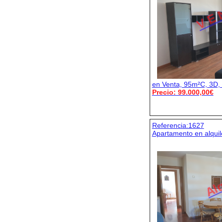
V E 
en Venta, 95m²C, 3D, 
Precio: 99.000,00€
Referencia:1627
Apartamento en alquil
Alq