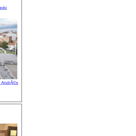
vedo
n AndrÃ©s