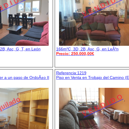
N D I D O
V E N D I D O
2B, Asc, G, T, en León
166m²C, 3D, 2B, Asc, G, en LeÃ³n
Precio: 250.000,00€
Referencia:1219
er a un paso de OrdoÃ±o II
Piso en Venta en Trobajo del Camino (E
V E N D I D O
uilado