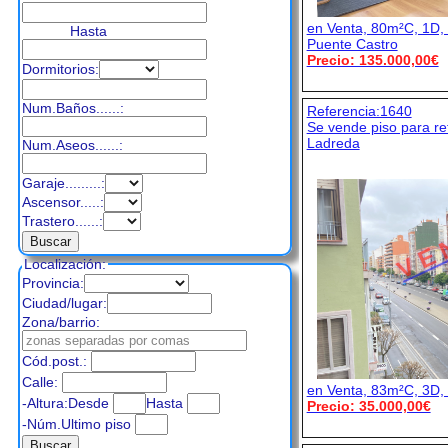
en Venta, 80m²C, 1D, 
Hasta
Puente Castro
Precio: 135.000,00€
Dormitorios:
Num.Baños......:
Referencia:1640
Se vende piso para r
Ladreda
Num.Aseos......:
Garaje.........:
Ascensor.....:
V E 
Trastero......:
Localización:
Provincia:
Ciudad/lugar:
Zona/barrio:
Cód.post.:
Calle:
en Venta, 83m²C, 3D,
-Altura:Desde
Hasta
Precio: 35.000,00€
-Núm.Ultimo piso