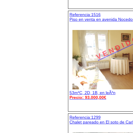
Referencia:1516
Piso en venta en avenida Noced
V E N D I D
53m²C, 2D, 1B, en leÃ³n
Precio: 93.000,00€
Referencia:1299
Chalet pareado en El soto de Car