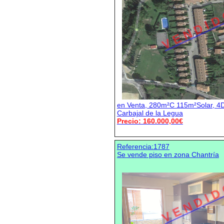
V E N D I D
en Venta, 280m²C 115m²Solar, 4D
Carbajal de la Legua
Precio: 160.000,00€
Referencia:1787
Se vende piso en zona Chantría
V E N D I D