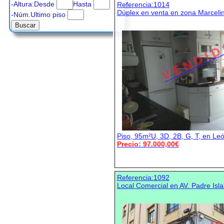
-Altura:Desde
Hasta
Referencia:1014
Dúplex en venta en zona Marcel
-Núm.Ultimo piso
V E N D I D
Piso, 95m²U, 3D, 2B, G, T, en Le
Precio: 97.000,00€
Referencia:1092
Local Comercial en AV. Padre Isla