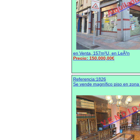
Alquilad
en Venta, 157m²U, en LeÃ³n
Precio: 150.000,00€
Referencia:1826
Se vende magnífico piso en zona
V E N D I D