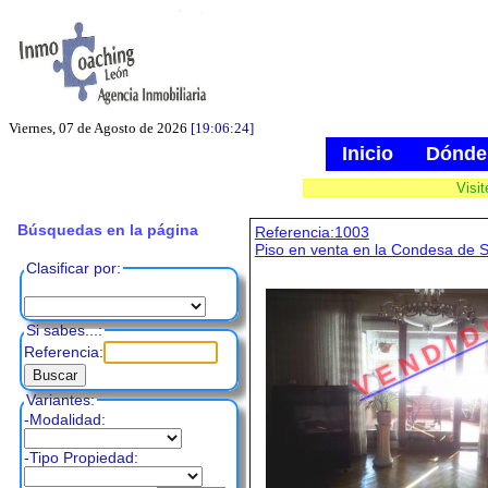
Viernes, 07 de Agosto de 2026
[19:06:25]
Inicio
Dónde
Visi
Búsquedas en la página
Referencia:1003
Piso en venta en la Condesa de 
Clasificar por:
V E N D I D
Si sabes...:
Referencia:
Variantes:
-Modalidad:
-Tipo Propiedad: