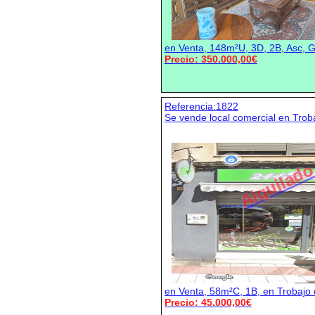
en Venta, 148m²U, 3D, 2B, Asc, G
Precio: 350.000,00€
Referencia:1822
Se vende local comercial en Trob
Alquilad
en Venta, 58m²C, 1B, en Trobajo
Precio: 45.000,00€