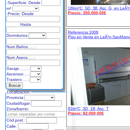
-Superficie: Desde
186m²C, 5D, 3B, Asc, G, en LeÃ³
m²
Precio: 350.000,00€
-Precio:
Desde
Hasta
Referencia:1008
Dormitorios:
Piso en Venta en LeÃ³n-SanMa
Num.Baños......:
V E N D I D
Num.Aseos......:
Garaje.........:
Ascensor.....:
Trastero......:
Localización:
Provincia:
Ciudad/lugar:
82m²C, 3D, 1B, Asc, T
Zona/barrio:
Precio: 82.000,00€
Cód.post.:
Calle: