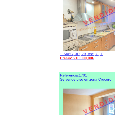
V E N D I D
115m²C, 3D, 2B, Asc, G, T
Precio: 210.000,00€
Referencia:1701
Se vende piso en zona Crucero
V E N D I D