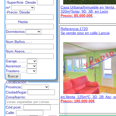
-Superficie: Desde
Casa Urbana/Inmueble en Venta
m²
320m²Solar, 9D, 3B, en León
-Precio:
Desde
Precio: 85.000,00€
Hasta
Referencia:1720
Dormitorios:
Se vende piso en calle Lancia
Num.Baños......:
V E N D I D
Num.Aseos......:
Garaje.........:
Ascensor.....:
Trastero......:
Localización:
Provincia:
Ciudad/lugar:
en Venta, 125m²C, 3D, 2B, Asc, 
Zona/barrio:
Precio: 180.000,00€
Cód.post.:
Calle: