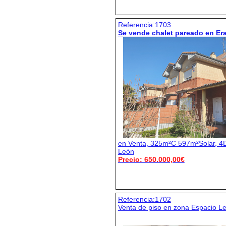
Referencia:1703
Se vende chalet pareado en Er
en Venta, 325m²C 597m²Solar, 4D,
León
Precio: 650.000,00€
Referencia:1702
Venta de piso en zona Espacio L