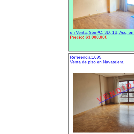
en Venta, 95m²C, 3D, 1B, Asc, e
Precio: 63.000,00€
Referencia:1695
Venta de piso en Navatejera
V E N D I D