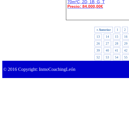
70m²C, 2D, 1B, G, T
Precio: 84.000,00€
« Anterior
1
2
13
14
15
16
26
27
28
29
39
40
41
42
52
53
54
55
© 2016 Copyright: InmoCoachingLeón