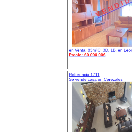
V E N D I D
en Venta, 83m²C, 3D, 1B, en Leó
Precio: 60.000,00€
Referencia:1711
Se vende casa en Cerezales