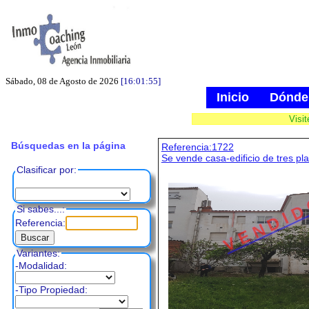
Sábado, 08 de Agosto de 2026
[16:01:56]
Inicio
Dónde
Visi
Búsquedas en la página
Referencia:1722
Se vende casa-edificio de tres pl
Clasificar por:
V E N D I D
Si sabes...:
Referencia:
Variantes:
-Modalidad:
-Tipo Propiedad: